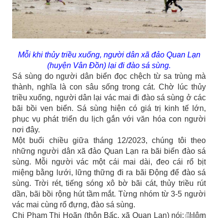
Mỗi khi thủy triều xuống, người dân xã đảo Quan Lạn
(huyện Vân Đồn) lại đi đào sá sùng.
Sá sùng do người dân biển đọc chệch từ sa trùng mà
thành, nghĩa là con sâu sống trong cát. Chờ lúc thủy
triều xuống, người dân lại vác mai đi đào sá sùng ở các
bãi bồi ven biển. Sá sùng hiện có giá trị kinh tế lớn,
phục vụ phát triển du lịch gắn với văn hóa con người
nơi đây.
Một buổi chiều giữa tháng 12/2023, chúng tôi theo
những người dân xã đảo Quan Lạn ra bãi biển đào sá
sùng. Mỗi người vác một cái mai dài, đeo cái rổ bịt
miệng bằng lưới, lững thững đi ra bãi Động để đào sá
sùng. Trời rét, tiếng sóng xô bờ bãi cát, thủy triều rút
dần, bãi bồi rộng hút tầm mắt. Từng nhóm từ 3-5 người
vác mai cùng rổ đựng, đào sá sùng.
Chị Phạm Thị Hoãn (thôn Bấc, xã Quan Lạn) nói: "Hôm