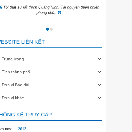
Tôi thật sự rất thích Quảng Ninh. Tài nguyên thiên nhiên
phong phú,.
“Vẻ đẹp của H
bạn đã đến Hạ L
EBSITE LIÊN KẾT
HỐNG KÊ TRUY CẬP
ôm nay:
2613