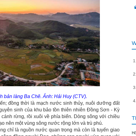
W
h bản làng Ba Chẽ. Ảnh: Hải Huy (CTV).
ển; đồng thời là mạch nước sinh thủy, nuôi dưỡng đất
guyên sinh của khu bảo tồn thiên nhiên Đồng Sơn - Kỳ
cánh rừng, rồi xuôi về phía biển. Dòng sông với chiều
T
ạo nên một vùng sông nước rộng lớn và trù phú.
ông chỉ là nguồn nước quan trọng mà còn là tuyến giao
H