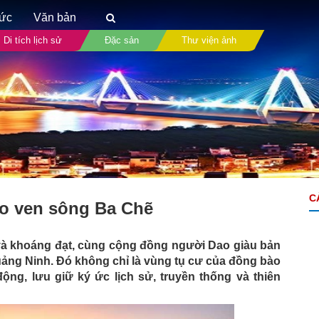
tức
Văn bản
Di tích lịch sử
Đặc sản
Thư viện ảnh
C
ao ven sông Ba Chẽ
 khoáng đạt, cùng cộng đồng người Dao giàu bản
Quảng Ninh. Đó không chỉ là vùng tụ cư của đồng bào
ng, lưu giữ ký ức lịch sử, truyền thống và thiên