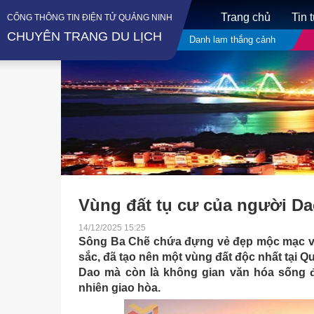
Trang chủ
Tin 
CỔNG THÔNG TIN ĐIỆN TỬ QUẢNG NINH
CHUYÊN TRANG DU LỊCH
Danh lam thắng cảnh
Vùng đất tụ cư của người D
14/12/2025 15:25
Sông Ba Chẽ chứa đựng vẻ đẹp mộc mạc và
sắc, đã tạo nên một vùng đất độc nhất tại 
Dao mà còn là không gian văn hóa sống độ
nhiên giao hòa.