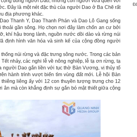
của cộng đồng người Dao, những con người vừa quen với
Đã
c. Đây là một nét đặc thù của người Dao ở Ba Chẽ rất
iều địa phương khác.
Dao Thanh Y, Dao Thanh Phán và Dao Lô Gang sống
ai thoải gần sông. Họ chọn nơi đây làm chốn an cư bởi
mỡ, khí hậu trong lành, nguồn nước dồi dào và rừng núi
 đã định hình văn hóa và sinh kế của cộng đồng người
 thống núi rừng và đặc trưng sông nước. Trong các bản
Tết nhảy, các nghi lễ về nông nghiệp, lễ tạ ơn rừng, tạ
ủa người Dao gắn liền với tục thờ Bàn Vương, vị thủy tổ
ên hành trình vượt biển tìm vùng đất mới. Lễ hội Bàn
thiêng liêng ấy với 12 con thuyền tượng trưng cho 12
ri ân mà còn khẳng định sự gắn bó mật thiết giữa cộng