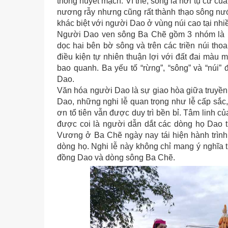
thông huyết mạch. Vì thế, sông là nơi tụ cư 
nương rẫy nhưng cũng rất thành thạo sông nướ
khác biệt với người Dao ở vùng núi cao tại nh
Người Dao ven sông Ba Chẽ gồm 3 nhóm là 
dọc hai bên bờ sông và trên các triền núi tho
điều kiện tự nhiên thuận lợi với đất đai màu 
bao quanh. Ba yếu tố “rừng”, “sông” và “núi”
Dao.
Văn hóa người Dao là sự giao hòa giữa truyền
Dao, những nghi lễ quan trọng như lễ cấp sắc, 
ơn tổ tiên vẫn được duy trì bền bỉ. Tâm linh c
được coi là người dẫn dắt các dòng họ Dao tr
Vương ở Ba Chẽ ngày nay tái hiện hành trình 
dòng họ. Nghi lễ này không chỉ mang ý nghĩa t
đồng Dao và dòng sông Ba Chẽ.