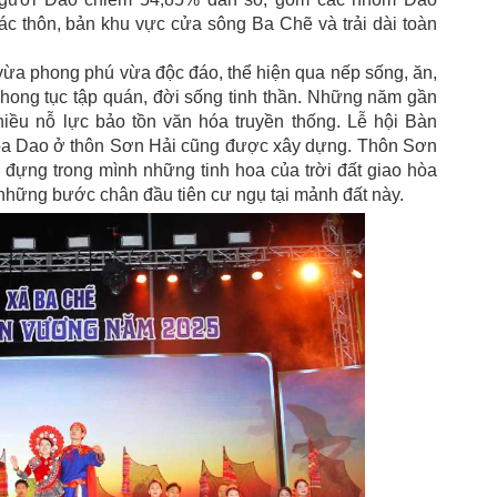
 thôn, bản khu vực cửa sông Ba Chẽ và trải dài toàn
ừa phong phú vừa độc đáo, thể hiện qua nếp sống, ăn,
 phong tục tập quán, đời sống tinh thần. Những năm gần
iều nỗ lực bảo tồn văn hóa truyền thống. Lễ hội Bàn
óa Dao ở thôn Sơn Hải cũng được xây dựng. Thôn Sơn
đựng trong mình những tinh hoa của trời đất giao hòa
 những bước chân đầu tiên cư ngụ tại mảnh đất này.