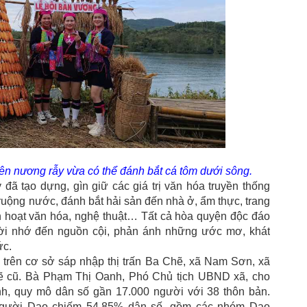
rên nương rẫy vừa có thể đánh bắt cá tôm dưới sông.
đã tạo dựng, gìn giữ các giá trị văn hóa truyền thống
ruộng nước, đánh bắt hải sản đến nhà ở, ẩm thực, trang
nh hoạt văn hóa, nghệ thuật… Tất cả hòa quyện độc đáo
ời nhớ đến nguồn cội, phản ánh những ước mơ, khát
ức.
trên cơ sở sáp nhập thị trấn Ba Chẽ, xã Nam Sơn, xã
 cũ. Bà Phạm Thị Oanh, Phó Chủ tịch UBND xã, cho
tỉnh, quy mô dân số gần 17.000 người với 38 thôn bản.
người Dao chiếm 54,85% dân số, gồm các nhóm Dao