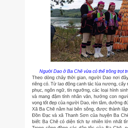
Người Dao ở Ba Chẽ vừa có thể trồng trọt t
Theo dòng chảy thời gian, người Dao nơi đây 
riêng có. Từ lao động canh tác lúa nương, cấy 
phục, ngôn ngữ, tín ngưỡng, các loại hình si
và mang đậm tính nhân văn, hướng con ngư
vọng tốt đẹp của người Dao, rèn tâm, dưỡng đ
Xã Ba Chẽ nằm hai bên sông, được thành lập 
Đồn Đạc và xã Thanh Sơn của huyện Ba Chẽ
biết: Ba Chẽ có diện tích tự nhiên lớn nhất 
Trong cộng đồng các dân tộc của Ba Chẽ, 