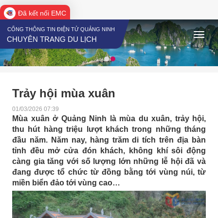
Đã kết nối EMC
CỔNG THÔNG TIN ĐIỆN TỬ QUẢNG NINH
CHUYÊN TRANG DU LỊCH
Trảy hội mùa xuân
01/03/2026 07:39
Mùa xuân ở Quảng Ninh là mùa du xuân, trảy hội,
thu hút hàng triệu lượt khách trong những tháng
đầu năm. Năm nay, hàng trăm di tích trên địa bàn
tỉnh đều mở cửa đón khách, không khí sôi động
càng gia tăng với số lượng lớn những lễ hội đã và
đang được tổ chức từ đồng bằng tới vùng núi, từ
miền biển đảo tới vùng cao…