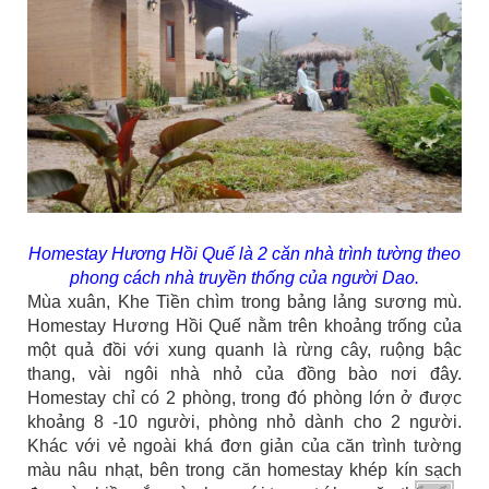
Homestay Hương Hồi Quế là 2 căn nhà trình tường theo
phong cách nhà truyền thống của người Dao.
Mùa xuân, Khe Tiền chìm trong bảng lảng sương mù.
Homestay Hương Hồi Quế nằm trên khoảng trống của
một quả đồi với xung quanh là rừng cây, ruộng bậc
thang, vài ngôi nhà nhỏ của đồng bào nơi đây.
Homestay chỉ có 2 phòng, trong đó phòng lớn ở được
khoảng 8 -10 người, phòng nhỏ dành cho 2 người.
Khác với vẻ ngoài khá đơn giản của căn trình tường
màu nâu nhạt, bên trong căn homestay khép kín sạch