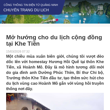
CỔNG THÔNG TIN ĐIỆN TỬ QUẢNG NINH
CHUYÊN TRANG DU LỊCH
Mở hướng cho du lịch cộng đồng
tại Khe Tiền
15/03/2026 07:32
Một chiều mùa xuân biên giới, chúng tôi vượt đèo
dốc lên với homestay Hương Hồi Quế tại thôn Khe
Tiền, xã Hoành Mô. Đây là mô hình tương đối mới
do gia đình anh Dường Phúc Thím, Bí thư Chi bộ,
Trưởng thôn Khe Tiền đầu tư, tạo thêm sức hút cho
du lịch vùng cao Hoành Mô gắn với vùng hồi truyền
thống nơi đây.