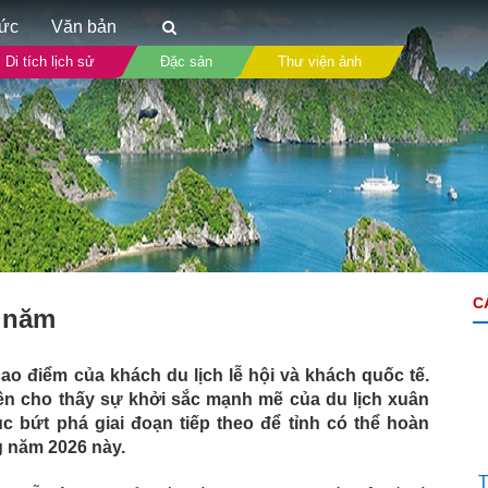
tức
Văn bản
Di tích lịch sử
Đặc sản
Thư viện ảnh
C
u năm
o điểm của khách du lịch lễ hội và khách quốc tế.
iền cho thấy sự khởi sắc mạnh mẽ của du lịch xuân
c bứt phá giai đoạn tiếp theo để tỉnh có thể hoàn
g năm 2026 này.
Mr Linh
T