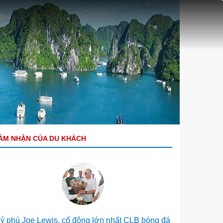
ẢM NHẬN CỦA DU KHÁCH
ỷ phú Joe Lewis, cổ đông lớn nhất CLB bóng đá