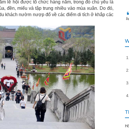
răm lễ hội được tổ chức hàng năm, trong đó chủ yếu là
Tôi thật sự rất thích Quảng Ninh. Tài nguyên thiên nhiên
chùa, đền, miếu và tập trung nhiều vào mùa xuân. Do đó,
phong phú,.
u khách nườm nượp đổ về các điểm di tích ở khắp các
b
W
T
H