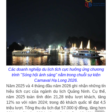
Các doanh nghiệp du lịch tích cực hưởng ứng chương
trình "Sóng hội ánh sáng" nằm trong chuỗi sự kiện
Carnaval Hạ Long 2026.
Năm 2025 và 4 tháng đầu năm 2026 ghi nhận những tín
hiệu tích cực của ngành du lịch Quảng Ninh. Cụ thể,
năm 2025 toàn tỉnh đón 21,28 triệu lượt khách, tăng
12% so với năm 2024; trong đó khách quốc tế đạt 4,5
triệu lượt. Tổng thu du lịch đạt 57.000 tỷ đồng, tăng hơn