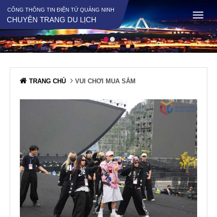
CỔNG THÔNG TIN ĐIỆN TỬ QUẢNG NINH
CHUYÊN TRANG DU LỊCH
TRANG CHỦ
VUI CHƠI MUA SẮM