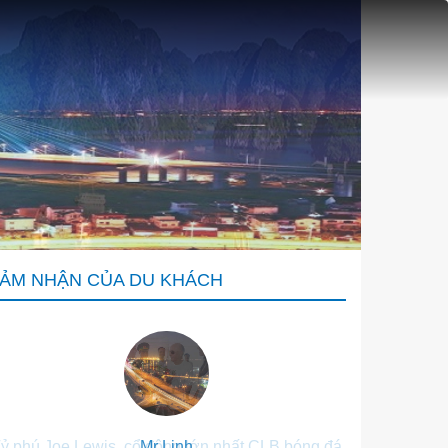
ẢM NHẬN CỦA DU KHÁCH
ỷ phú Joe Lewis, cổ đông lớn nhất CLB bóng đá
Mr Linh