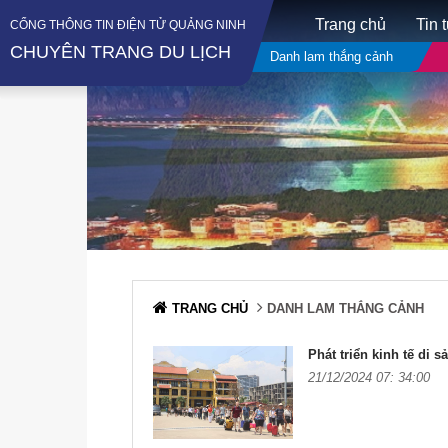
Trang chủ
Tin 
CỔNG THÔNG TIN ĐIỆN TỬ QUẢNG NINH
CHUYÊN TRANG DU LỊCH
Danh lam thắng cảnh
TRANG CHỦ
DANH LAM THẮNG CẢNH
Phát triển kinh tế di s
21/12/2024 07: 34:00