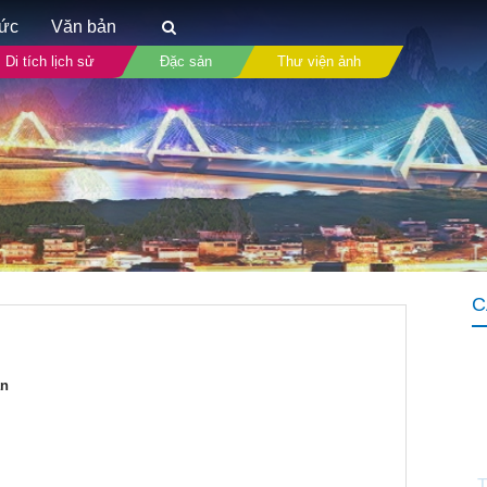
tức
Văn bản
Di tích lịch sử
Đặc sản
Thư viện ảnh
C
ản
T