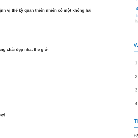
nh vị thế kỳ quan thiên nhiên có một không hai
b
W
ng chài đẹp nhất thế giới
ươi
T
H