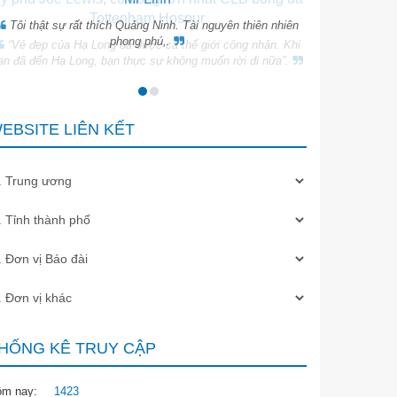
Tottenham Hospur
Tôi thật sự rất thích Quảng Ninh. Tài nguyên thiên nhiên
phong phú,.
“Vẻ đẹp của Hạ Long đã được cả thế giới công nhận. Khi
ạn đã đến Hạ Long, bạn thực sự không muốn rời đi nữa”.
EBSITE LIÊN KẾT
HỐNG KÊ TRUY CẬP
ôm nay:
1423