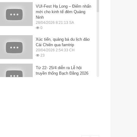
VUI-Fest Hạ Long – Điểm nhấn
mới cho kinh tế đêm Quảng
Ninh
28/04/2026 8:21:13 SA
0
Xúc tiến, quảng bá du lịch đảo
Cái Chiên qua famtrip
20/04/2026 2:54:33 CH
23
Từ 22- 25/4 diễn ra Lễ hội
truyền thống Bạch Đằng 2026
20/04/2026 2:55:44 CH
14
Du lịch Yên Tử thu hút du
khách dịp nghỉ lễ
28/04/2026 8:19:55 SA
0
Trảy hội làng Bằng Cả
20/04/2026 2:53:24 CH
11