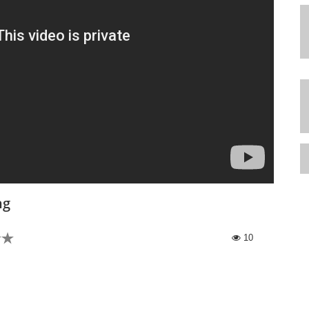
ng
10