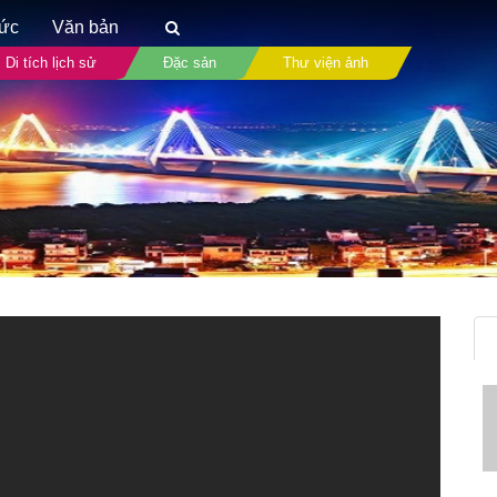
tức
Văn bản
Di tích lịch sử
Đặc sản
Thư viện ảnh